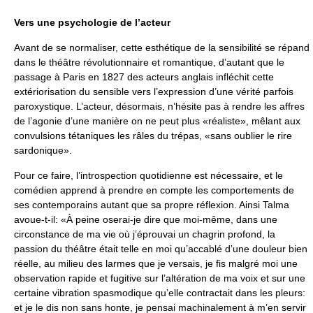
Vers une psychologie de l’acteur
Avant de se normaliser, cette esthétique de la sensibilité se répand
dans le théâtre révolutionnaire et romantique, d’autant que le
passage à Paris en 1827 des acteurs anglais infléchit cette
extériorisation du sensible vers l’expression d’une vérité parfois
paroxystique. L’acteur, désormais, n’hésite pas à rendre les affres
de l’agonie d’une manière on ne peut plus «réaliste», mêlant aux
convulsions tétaniques les râles du trépas, «sans oublier le rire
sardonique».
Pour ce faire, l’introspection quotidienne est nécessaire, et le
comédien apprend à prendre en compte les comportements de
ses contemporains autant que sa propre réflexion. Ainsi Talma
avoue-t-il: «À peine oserai-je dire que moi-même, dans une
circonstance de ma vie où j’éprouvai un chagrin profond, la
passion du théâtre était telle en moi qu’accablé d’une douleur bien
réelle, au milieu des larmes que je versais, je fis malgré moi une
observation rapide et fugitive sur l’altération de ma voix et sur une
certaine vibration spasmodique qu’elle contractait dans les pleurs:
et je le dis non sans honte, je pensai machinalement à m’en servir