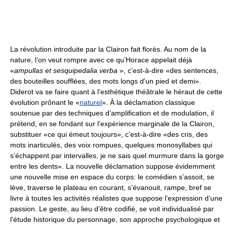
La révolution introduite par la Clairon fait florès. Au nom de la
nature, l’on veut rompre avec ce qu’Horace appelait déjà
«
ampullas et sesquipedalia verba
», c’est-à-dire «des sentences,
des bouteilles soufflées, des mots longs d’un pied et demi».
Diderot va se faire quant à l’esthétique théâtrale le héraut de cette
évolution prônant le «
naturel
». À la déclamation classique
soutenue par des techniques d’amplification et de modulation, il
prétend, en se fondant sur l’expérience marginale de la Clairon,
substituer «ce qui émeut toujours», c’est-à-dire «des cris, des
mots inarticulés, des voix rompues, quelques monosyllabes qui
s’échappent par intervalles, je ne sais quel murmure dans la gorge
entre les dents». La nouvelle déclamation suppose évidemment
une nouvelle mise en espace du corps: le comédien s’assoit, se
lève, traverse le plateau en courant, s’évanouit, rampe, bref se
livre à toutes les activités réalistes que suppose l’expression d’une
passion. Le geste, au lieu d’être codifié, se voit individualisé par
l’étude historique du personnage, son approche psychologique et