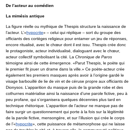
De l’acteur au comédien
La mimésis antique
La figure réelle ou mythique de Thespis structure la naissance de
l’acteur. L’«
hypocrite
» – celui qui réplique – sort du groupe des
officiants des cortèges religieux pour entamer un jeu de réponses,
encore ritualisé, avec le chœur dont il est issu. Thespis crée donc
le protagoniste, acteur individualisé, dialoguant avec le chœur,
acteur collectif symbolisant la cité. La
Chronique de Paros
témoigne ainsi de cette émergence. «Parut Thespis, le poète qui
le premier fit jouer un drame dans la ville.» Ce poète-acteur crée
également les premiers masques après avoir à l’origine gardé le
visage barbouillé de lie de vin et de céruse propre aux officiants de
Dionysos. L’apparition du masque puis de la grande robe et des
cothurnes matérialise ainsi la naissance d’une parole fictive, peu à
peu profane, qui s’organisera quelques décennies plus tard en
technique rhétorique. L’apparition de l’acteur ne manque pas de
faire surgir un questionnement qui porte à la fois sur la légitimité
de la parole fictive, mensongère, et sur l’illusion qui crée le corps
de l’«
hypocrite
», cette puissance de métamorphose qui ne laisse