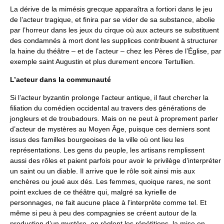
La dérive de la mimésis grecque apparaîtra a fortiori dans le jeu
de l’acteur tragique, et finira par se vider de sa substance, abolie
par l’horreur dans les jeux du cirque où aux acteurs se substituent
des condamnés à mort dont les supplices contribuent à structurer
la haine du théâtre – et de l’acteur – chez les Pères de l’Église, par
exemple saint Augustin et plus durement encore Tertullien.
L’acteur dans la communauté
Si l’acteur byzantin prolonge l’acteur antique, il faut chercher la
filiation du comédien occidental au travers des générations de
jongleurs et de troubadours. Mais on ne peut à proprement parler
d’acteur de mystères au Moyen Âge, puisque ces derniers sont
issus des familles bourgeoises de la ville où ont lieu les
représentations. Les gens du peuple, les artisans remplissent
aussi des rôles et paient parfois pour avoir le privilège d’interpréter
un saint ou un diable. Il arrive que le rôle soit ainsi mis aux
enchères ou joué aux dés. Les femmes, quoique rares, ne sont
point exclues de ce théâtre qui, malgré sa kyrielle de
personnages, ne fait aucune place à l’interprète comme tel. Et
même si peu à peu des compagnies se créent autour de la
production d’un mystère, en règlent les répétitions, la mise en