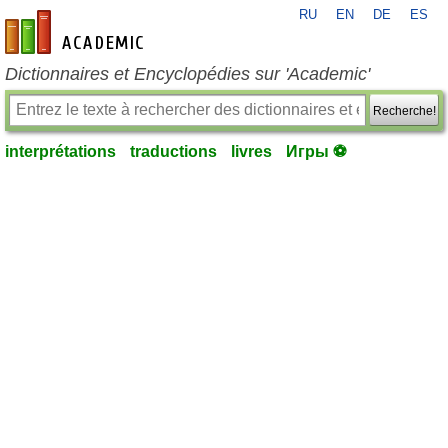
RU
EN
DE
ES
fr-academic.com
Dictionnaires et Encyclopédies sur 'Academic'
Recherche!
interprétations
traductions
livres
Игры ⚽